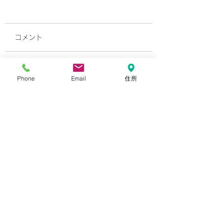
令和8年度夏季休業のお
知らせ
コメント
山辰建設株式会社では夏季
休業日につきまして、下記
のとおり休業日とさせてい
健康経営優良法人2
コメントを追加…
Phone
Email
住所
ただきます。 皆様には大
に認定されました
変ご迷惑をおかけいたしま
すが、ご了承いただきます
ようお願い申し上げます。
■夏季休業日2026年08
月08日（土）～ 2026年
08月16日（日） ※2026
年08月17日（月）より、
通常営業を開始いたしま
す。
山辰建設株式会社
​〒982-0024