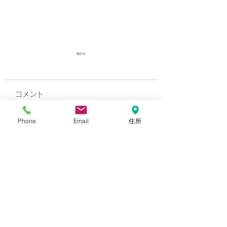
令和8年度夏季休業のお
知らせ
コメント
山辰建設株式会社では夏季
休業日につきまして、下記
Phone
Email
住所
のとおり休業日とさせてい
健康経営優良法人2
コメントを追加…
ただきます。 皆様には大
に認定されました
変ご迷惑をおかけいたしま
すが、ご了承いただきます
ようお願い申し上げます。
■夏季休業日2026年08
月08日（土）～ 2026年
08月16日（日） ※2026