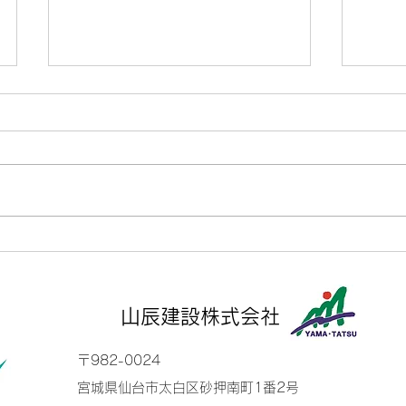
令和8年度夏季休業のお知ら
せ
山辰建設株式会社では夏季休業日
につきまして、下記のとおり休業
日とさせていただきます。 皆様
には大変ご迷惑をおかけいたしま
健康
すが、ご了承いただきますようお
定さ
願い申し上げます。 ■夏季休業
日2026年08月08日（土）～
山辰建設株式会社
2026年08月16日（日）
※2026年08月17日（月）よ
​〒982-0024
り、通常営業を開始いたします。
宮城県仙台市太白区砂押南町1番2号